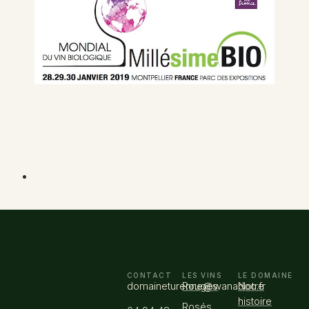
CONTACT
LES VINS
LE DOMAINE
domaineturenne@wanadoo.fr
Rouges
Notre
histoire
Rosés