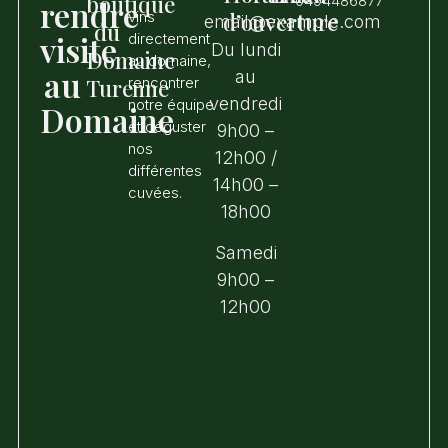
boutique
0494486877
rendre
vins
d’ouverture
email@example.com
du
visite
directement
Du lundi
Domaine
au domaine,
au
au
Turenne
rencontrer
vendredi
notre équipe
Domaine
et déguster
9h00 –
nos
12h00 /
différentes
14h00 –
cuvées.
18h00
Samedi
9h00 –
12h00