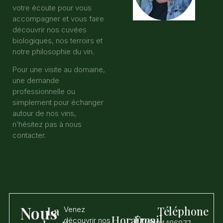
votre écoute pour vous
accompagner et vous faire
découvrir nos cuvées
biologiques, nos terroirs et
notre philosophie du vin.
Pour une visite au domaine,
une demande
professionnelle ou
simplement pour échanger
autour de nos vins,
n’hésitez pas à nous
contacter.
Nous
La
Téléphone
Venez
Horaires
Email
découvrir nos