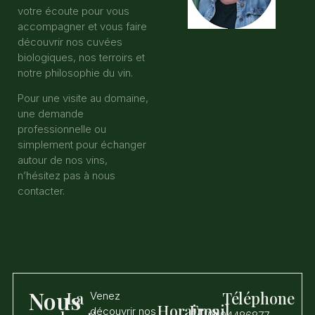
votre écoute pour vous
accompagner et vous faire
découvrir nos cuvées
biologiques, nos terroirs et
notre philosophie du vin.
Pour une visite au domaine,
une demande
professionnelle ou
simplement pour échanger
autour de nos vins,
n’hésitez pas à nous
contacter.
Nous
La
Téléphone
Venez
Horaires
Email
découvrir nos