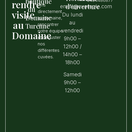
boutique
0494486877
rendre
vins
d’ouverture
email@example.com
du
visite
directement
Du lundi
Domaine
au domaine,
au
au
Turenne
rencontrer
vendredi
notre équipe
Domaine
et déguster
9h00 –
nos
12h00 /
différentes
14h00 –
cuvées.
18h00
Samedi
9h00 –
12h00