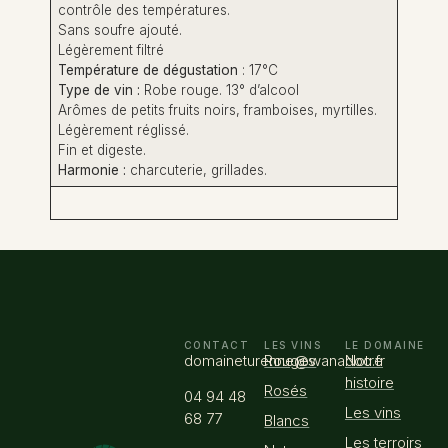
contrôle des températures.
Sans soufre ajouté.
Légèrement filtré
Température de dégustation
: 17°C
Type de vin :
Robe rouge. 13° d’alcool
Arômes de petits fruits noirs, framboises, myrtilles.
Légèrement réglissé.
Fin et digeste.
Harmonie :
charcuterie, grillades.
CONTACT
LES VINS
LE DOMAINE
domaineturenne@wanadoo.fr
Rouges
Notre
histoire
Rosés
04 94 48
Les vins
68 77
Blancs
Les terroirs