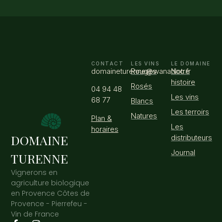
CONTACT
LES VINS
LE DOMAINE
domaineturenne@wanadoo.fr
Rouges
Notre
histoire
Rosés
04 94 48
Les vins
68 77
Blancs
Les terroirs
Natures
Plan &
Les
horaires
DOMAINE
distributeurs
Journal
TURENNE
Vignerons en
agriculture biologique
en Provence Côtes de
Provence - Pierrefeu -
Vin de France