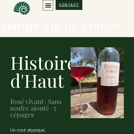
Histoire d’Haut – Rosé
CONTACT
nature Vin de France
Histoire
d'Haut
Rosé vivant · Sans
soufre ajouté · 5
cépages
Un rosé atypique,