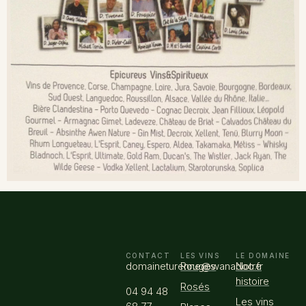
CONTACT
LES VINS
LE DOMAINE
domaineturenne@wanadoo.fr
Rouges
Notre
histoire
Rosés
04 94 48
Les vins